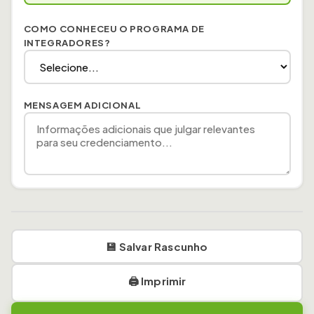
3. Análise e Aprovação
COMO CONHECEU O PROGRAMA DE
A KNX do Brasil se reserva o direito de analisar toda
INTEGRADORES?
a documentação apresentada e solicitar
informações complementares antes da
aprovação do cadastro. O prazo de análise é de
até 15 dias úteis após o recebimento completo da
MENSAGEM ADICIONAL
documentação.
4. Obrigações do Integrador
O integrador aprovado compromete-se a manter
suas certificações válidas e atualizadas, seguir as
diretrizes técnicas e padrões de qualidade KNX,
manter conduta ética e profissional em todos os
projetos, e comunicar qualquer alteração cadastral
💾 Salvar Rascunho
em até 30 dias.
5. Benefícios
🖨️ Imprimir
O integrador credenciado terá acesso a indicação