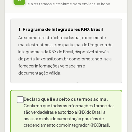
Leia os termos e confirme para enviar sua ficha
1. Programa de Integradores KNX Brasil
Ao submeter esta ficha cadastral, o requerente
manifesta interesse em participar do Programa de
Integradores da KNX do Brasil, disponível através
do portal knxbrasil.com.br, comprometendo-se a
fornecer informações verdadeiras e
documentação válida.
2. Requisitos de Certificação
A empresa requerente deverá possuir ao menos um
Declaro que li e aceito os termos acima.
profissional com certificação KNX válida e ter
Confirmo que todas as informações fornecidas
concluído o curso de integradores oferecido pela
são verdadeiras e autorizo a KNX do Brasil a
plataforma cursos.knxbrasil.com.br,
analisar minha documentação para fins de
apresentando o respectivo certificado de
credenciamento como Integrador KNX Brasil.
conclusão.